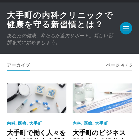
大手町の内科クリニックで
健康を守る新習慣とは？
あなたの健康、私たちが全力サポート。新しい習
慣を共に始めましょう。
アーカイブ
ページ 4
/
5
内科
,
医療
,
大手町
内科
,
医療
,
大手町
大手町で働く人々を
大手町のビジネス