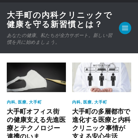
大手町の内科クリニックで
健康を守る新習慣とは？
あなたの健康、私たちが全力サポート。新しい習
慣を共に始めましょう。
内科
,
医療
,
大手町
内科
,
医療
,
大手町
大手町オフィス街
大手町の多層都市で
の健康支える先進医
進化する医療と内科
療とテクノロジー
クリニック事情が
連携のいま
支える安心生活