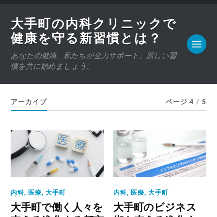
大手町の内科クリニックで
健康を守る新習慣とは？
あなたの健康、私たちが全力サポート。新しい習
慣を共に始めましょう。
アーカイブ
ページ 4
/
5
内科
,
医療
,
大手町
内科
,
医療
,
大手町
大手町で働く人々を
大手町のビジネス