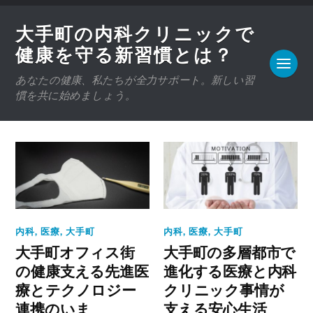
大手町の内科クリニックで
健康を守る新習慣とは？
あなたの健康、私たちが全力サポート。新しい習
慣を共に始めましょう。
内科
,
医療
,
大手町
内科
,
医療
,
大手町
大手町オフィス街
大手町の多層都市で
の健康支える先進医
進化する医療と内科
療とテクノロジー
クリニック事情が
連携のいま
支える安心生活