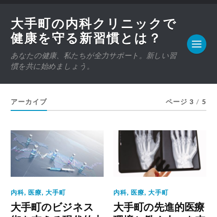
大手町の内科クリニックで
健康を守る新習慣とは？
あなたの健康、私たちが全力サポート。新しい習
慣を共に始めましょう。
アーカイブ
ページ 3
/
5
内科
,
医療
,
大手町
内科
,
医療
,
大手町
大手町のビジネス
大手町の先進的医療