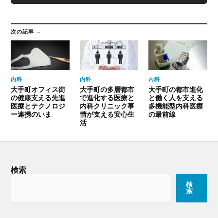
次の記事 →
内科
内科
内科
大手町オフィス街
大手町の多層都市
大手町の都市進化
の健康支える先進
で進化する医療と
と働く人を支える
医療とテクノロジ
内科クリニック事
多機能型内科医療
ー連携のいま
情が支える安心生
の最前線
活
検索
検
索