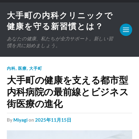
大手町の内科クリニックで
健康を守る新習慣とは？
あなたの健康、私たちが全力サポート。新しい習
慣を共に始めましょう。
内科
,
医療
,
大手町
大手町の健康を支える都市型
内科病院の最前線とビジネス
街医療の進化
by
Miyagi
on
2025年11月15日