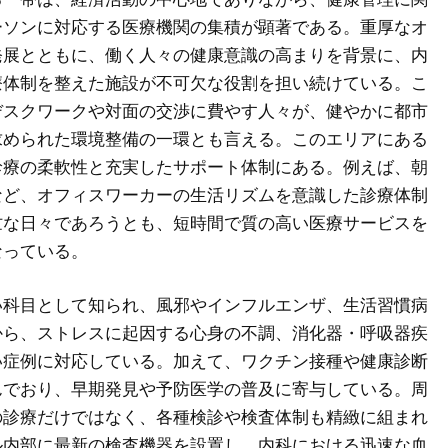
ーソンに対応する医療機関の集積が顕著である。
重厚なオ
発展とともに、働く人々の健康意識の高まりを背景に、内
療体制を整えた施設が不可欠な役割を担い続けている。こ
デスクワークや対面の交渉に費やす人々が、健やかに都市
求められた環境整備の一環とも言える。このエリアにある
診療の柔軟性と充実したサポート体制にある。例えば、朝
など、オフィスワーカーの生活リズムを意識した診療体制
忙な日々であろうとも、短時間で質の高い医療サービスを
なっている。
い科目として知られ、風邪やインフルエンザ、生活習慣病
から、ストレスに起因する心身の不調、消化器・呼吸器疾
い症例に対応している。加えて、ワクチン接種や健康診断
んでおり、早期発見や予防医学の普及に寄与している。周
の診療だけではなく、各種検診や検査体制も精緻に組まれ
ル内部に最新の検査機器を設置し、内科における迅速な血