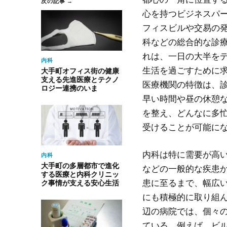
次の記事 →
心を持つビジネスパ
フィスビルや交易の
科などの総合的な診
れは、一日の大半を
内科
生活を過ごすために
大手町オフィス街の健康
支える先進医療とテクノ
医療機関の特徴は、
ロジー連携のいま
早い時間や昼の休憩
を整え、どんなに多
受けることが可能に
内科は特に需要が高
内科
大手町の多層都市で進化
などの一般的な疾患
する医療と内科クリニッ
患に至るまで、幅広
ク事情が支える安心生活
にも積極的に取り組
辺の病院では、個々
ている。例えば、ビ