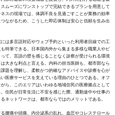
、スムーズにワンストップで完結できるプランを用意して
ジネスの現場では、体調不良を見過ごすことが業務の効率
につながるため、こうした即応体制は安心と信頼を生み出
院には多言語対応やウェブ予約といった利用者目線での工
点も特筆できる。日本国内外から集まる多様な職業人やビ
とって、言語の壁を感じることなく診察が受けられる環境
とは大きな利点と言える。内科の担当医師も、都市部なら
康課題を理解し、柔軟かつ的確なアドバイスや診療を心が
高い医療サービスを支えている理由のひとつである。オフ
ながら、このエリアはいわゆる地域住民の医療拠点として
る。住民が日常生活に不安を感じた際、通勤途中や仕事の
きるネットワークは、都市ならではのメリットである。
する腰痛や頭痛、内分泌系の乱れ、血圧やコレステロール