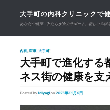
大手町の内科クリニックで
あなたの健康、私たちが全力サポート。新しい習慣
内科
,
医療
,
大手町
大手町で進化する
ネス街の健康を支
Posted
by
Miyagi
on
2025年11月6日