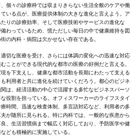
て、個々の診療枠では収まりきらない生活全般のケアや働
している点が、医療提供体制の大きな進化と言えよう。ア
あたりの診療効率、そして医療技術やサービスの進化な
が備わっているため、慌ただしい毎日の中で健康維持を図
の街の内科・病院は欠かせない存在である。
も適切な医療を受け、さらには体調の変化への迅速な対応
組むことができる現代的な都市の医療の好例だと言える。
実現を下支えし、健康な都市活動を長期にわたって支える
らも利用者と共に進化を続けていくだろう。都心のビジネ
機関は、経済活動の中心で活躍する多忙なビジネスパーソ
要な役割を担っている。オフィスワーカーのライフスタイ
診療時間、迅速な検査体制、多言語対応など、利用者の多
工夫が随所に見られる。特に内科では、一般的な疾患から
不良、生活習慣病まで幅広く対応しており、予防医学や健
種なども積極的に実施している。