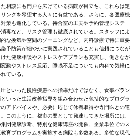
した相談にも門戸を広げている病院が目立ち、これらは定
セリングを希望する人々に有益である。さらに、各医療機
止対策も進化している。待合室の工夫や予約管理システ
や消毒など、リスク管理も徹底されている。スタッフによ
期的な換気や空間のゾーニングなど、内科診療で特に重要
感染予防策が細やかに実践されていることも信頼につなが
向けた健康相談やストレスケアプランも充実し、働きなが
調変動やストレス反応、睡眠不足についても内科で気軽に
かれている。
血圧といった慢性疾患への指導だけではなく、食事バラン
酒といった生活改善指導を組み合わせた包括的なプログラ
活のアドバイスや、必要に応じて休養取得や専門医との連
る。このように、都市の要として発達してきた場所には、
の集団健康診断、特別な健康講座の開催、企業単位でのス
康教育プログラムを実施する病院も多数ある。多忙な現代