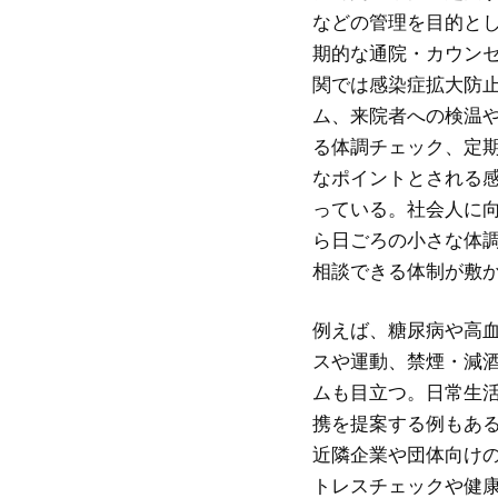
などの管理を目的と
期的な通院・カウン
関では感染症拡大防
ム、来院者への検温
る体調チェック、定
なポイントとされる
っている。社会人に
ら日ごろの小さな体
相談できる体制が敷
例えば、糖尿病や高
スや運動、禁煙・減
ムも目立つ。日常生
携を提案する例もあ
近隣企業や団体向け
トレスチェックや健