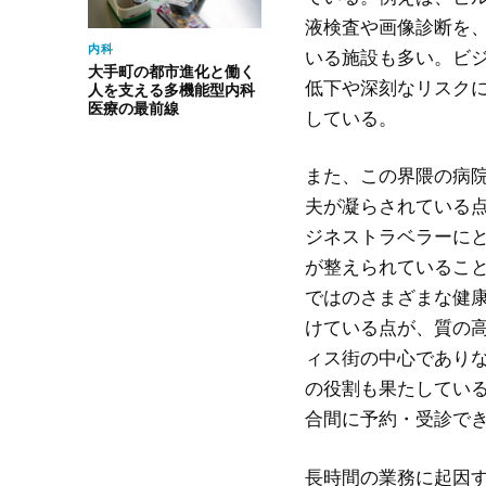
液検査や画像診断を
内科
いる施設も多い。ビ
大手町の都市進化と働く
低下や深刻なリスク
人を支える多機能型内科
医療の最前線
している。
また、この界隈の病
夫が凝らされている
ジネストラベラーに
が整えられているこ
ではのさまざまな健
けている点が、質の
ィス街の中心であり
の役割も果たしてい
合間に予約・受診で
長時間の業務に起因