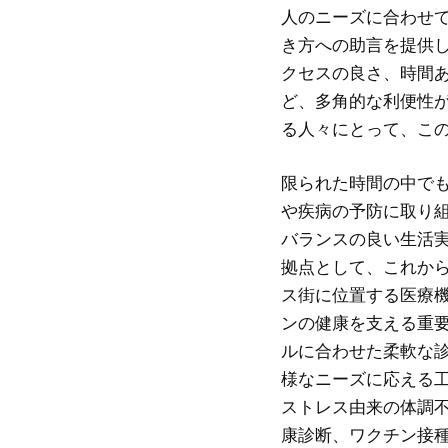
人のニーズに合わせ
き方への助言を提供
クセスの良さ、時間
ど、多角的な利便性
る人々にとって、こ
限られた時間の中で
や疾病の予防に取り
バランスの良い生活
拠点として、これか
ス街に位置する医療
ンの健康を支える重
ルに合わせた柔軟な
様なニーズに応える
ストレス由来の体調
康診断、ワクチン接