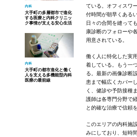
ている。オフィスワ
内科
大手町の多層都市で進化
付時間が朝早くある
する医療と内科クリニッ
日々の合間を縫って
ク事情が支える安心生活
康診断のフォローや
用意されている。
働く人に特化した実
内科
着している。もう一
大手町の都市進化と働く
る。最新の画像診断
人を支える多機能型内科
医療の最前線
患まで幅広くカバー
く、健診や予防接種
護師は各専門分野で
と的確な治療で信頼
このエリアの内科施
みにしており、短時