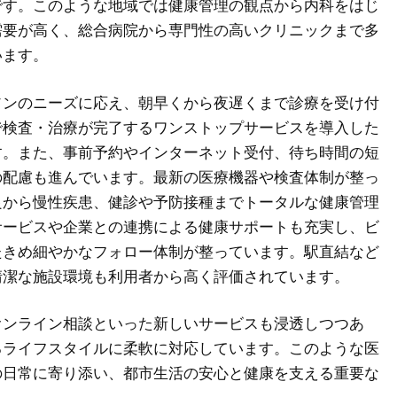
です。このような地域では健康管理の観点から内科をはじ
需要が高く、総合病院から専門性の高いクリニックまで多
います。
ソンのニーズに応え、朝早くから夜遅くまで診療を受け付
で検査・治療が完了するワンストップサービスを導入した
す。また、事前予約やインターネット受付、待ち時間の短
の配慮も進んでいます。最新の医療機器や検査体制が整っ
良から慢性疾患、健診や予防接種までトータルな健康管理
サービスや企業との連携による健康サポートも充実し、ビ
たきめ細やかなフォロー体制が整っています。駅直結など
清潔な施設環境も利用者から高く評価されています。
オンライン相談といった新しいサービスも浸透しつつあ
るライフスタイルに柔軟に対応しています。このような医
の日常に寄り添い、都市生活の安心と健康を支える重要な