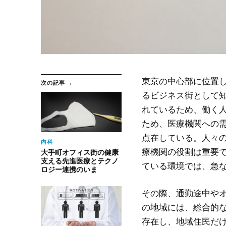
東京の中心部に位置
次の記事 →
るビジネス街として
れているため、働く
ため、医療機関への
点在している。人々
内科
療機関の役割は重要
大手町オフィス街の健康
支える先進医療とテクノ
ている環境では、急
ロジー連携のいま
その際、通勤途中や
の地域には、総合的
存在し、地域住民だ