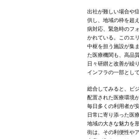
出社が難しい場合や
供し、地域の枠を超
病対応、緊急時のフ
かれている。このエ
中枢を担う施設が集
た医療機関も、高品
日々研鑚と改善が繰
インフラの一部とし
総合してみると、ビ
配置された医療環境
毎日多くの利用者が
日常に寄り添った医
地域の大きな魅力を
街は、その利便性や