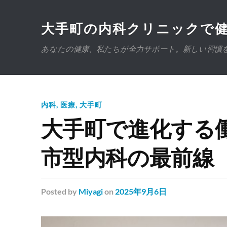
大手町の内科クリニックで
あなたの健康、私たちが全力サポート。新しい習慣
内科
,
医療
,
大手町
大手町で進化する
市型内科の最前線
Posted
by
Miyagi
on
2025年9月6日