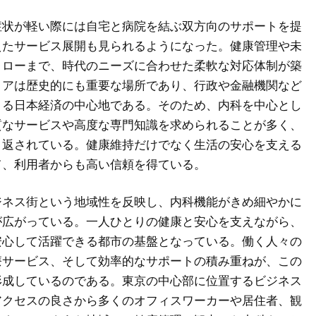
症状が軽い際には自宅と病院を結ぶ双方向のサポートを提
えたサービス展開も見られるようになった。健康管理や未
ォローまで、時代のニーズに合わせた柔軟な対応体制が築
リアは歴史的にも重要な場所であり、行政や金融機関など
まる日本経済の中心地である。そのため、内科を中心とし
質なサービスや高度な専門知識を求められることが多く、
り返されている。健康維持だけでなく生活の安心を支える
て、利用者からも高い信頼を得ている。
ジネス街という地域性を反映し、内科機能がきめ細やかに
が広がっている。一人ひとりの健康と安心を支えながら、
安心して活躍できる都市の基盤となっている。働く人々の
療サービス、そして効率的なサポートの積み重ねが、この
形成しているのである。東京の中心部に位置するビジネス
アクセスの良さから多くのオフィスワーカーや居住者、観