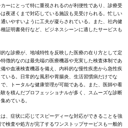
ーカーにとって特に重視されるのが利便性であり、診療受
いは夜遅くまで対応している施設も見受けられる。忙しい
も通いやすいように工夫が凝らされている。また、社内健
各種証明書発行など、ビジネスシーンに適したサービスも
用的な診療が、地域特性を反映した医療の在り方として定
つ特徴的なのは最先端の医療機器や充実した検査体制であ
設備や血液検査機器を備え、内科的な慢性疾患から急性疾
している。日常的な風邪や胃腸炎、生活習慣病だけでな
まで、トータルな健康管理が可能である。また、医師や看
経験を積んだプロフェッショナルが多く、スムーズな診断
を集めている。
設は、症状に応じてスピーディーな対応ができることを強
間で検査や処方が完了するワンストップサービスも一般的