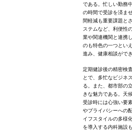
である。忙しい勤務
の時間で受診を済ま
間軽減も重要課題と
ステムなど、利便性
業や関連機関と連携
のも特色の一つとい
進み、健康相談がで
定期健診後の精密検
とで、多忙なビジネ
る。また、都市部の
きな魅力である。天
受診時には心強い要
やプライバシーへの
イフスタイルの多様
を導入する内科施設