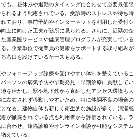
中でも、昼休みや退勤のタイミングに合わせて必要最低限
せられるよう配慮されている。受診時のストレスや待ち時
されており、事前予約やインターネットを利用した受付シ
の向上に向けた工夫が随所に見られる。さらに、近隣の企
した産業医サービスや健康管理プログラムが充実している
える。企業単位で従業員の健康をサポートする取り組みが
きる窓口を設けているケースもある。
査やフォローアップ診療を受けやすい体制を整えているこ
スパーソンの病気予防や早期発見・早期治療に貢献してい
立地を活かし、駅や地下鉄から直結したアクセス環境も大
候に左右されず移動しやすいため、特に体調不良の場合の
素となる。建物自体も新しく衛生的な施設が多く、清潔感
配慮が徹底されている点も利用者から評価されている。ラ
化に合わせ、遠隔診療やオンライン相談が可能なシステム
も増えている。