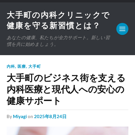
大手町の内科クリニックで
健康を守る新習慣とは？
あなたの健康、私たちが全力サポート。新しい習
慣を共に始めましょう。
内科
,
医療
,
大手町
大手町のビジネス街を支える
内科医療と現代人への安心の
健康サポート
by
Miyagi
on
2025年8月24日