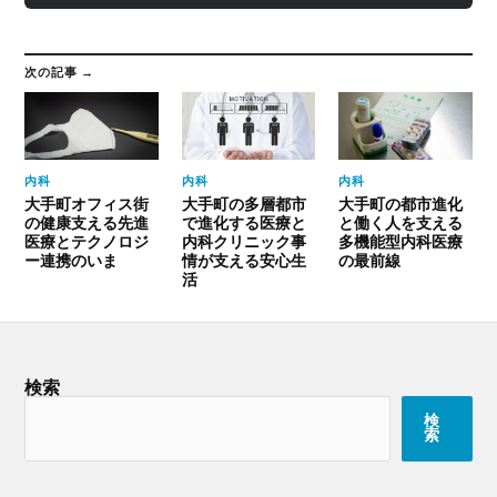
次の記事 →
内科
内科
内科
大手町オフィス街
大手町の多層都市
大手町の都市進化
の健康支える先進
で進化する医療と
と働く人を支える
医療とテクノロジ
内科クリニック事
多機能型内科医療
ー連携のいま
情が支える安心生
の最前線
活
検索
検
索