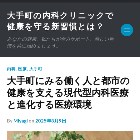
大手町の内科クリニックで
健康を守る新習慣とは？
あなたの健康、私たちが全力サポート。新しい習
慣を共に始めましょう。
内科
,
医療
,
大手町
大手町にみる働く人と都市の
健康を支える現代型内科医療
と進化する医療環境
by
Miyagi
on
2025年8月9日