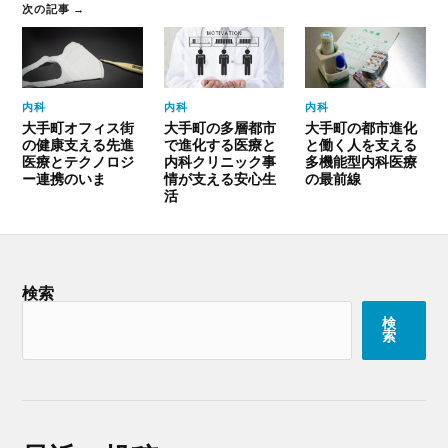
次の記事 →
内科
内科
内科
大手町オフィス街
大手町の多層都市
大手町の都市進化
の健康支える先進
で進化する医療と
と働く人を支える
医療とテクノロジ
内科クリニック事
多機能型内科医療
ー連携のいま
情が支える安心生
の最前線
活
検索
検
索