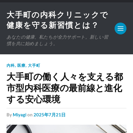
大手町の内科クリニックで
健康を守る新習慣とは？
あなたの健康、私たちが全力サポート。新しい習
慣を共に始めましょう。
内科
,
医療
,
大手町
大手町の働く人々を支える都
市型内科医療の最前線と進化
する安心環境
by
Miyagi
on
2025年7月21日