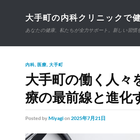
大手町の内科クリニックで
あなたの健康、私たちが全力サポート。新しい習慣
内科
,
医療
,
大手町
大手町の働く人々
療の最前線と進化
Posted
by
Miyagi
on
2025年7月21日