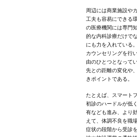
周辺には商業施設や
工夫も容易にできる
の医療機関には専門
的な内科診療だけで
にも力を入れている
カウンセリングを行
由のひとつとなって
先との距離の変化や
きポイントである。
たとえば、スマート
初診のハードルが低
有なども進み、より
えて、体調不良を職
症状の段階から受診