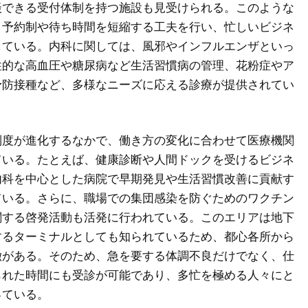
談できる受付体制を持つ施設も見受けられる。このような
、予約制や待ち時間を短縮する工夫を行い、忙しいビジネ
している。内科に関しては、風邪やインフルエンザといっ
性的な高血圧や糖尿病など生活習慣病の管理、花粉症やア
予防接種など、多様なニーズに応える診療が提供されてい
制度が進化するなかで、働き方の変化に合わせて医療機関
ている。たとえば、健康診断や人間ドックを受けるビジネ
内科を中心とした病院で早期発見や生活習慣改善に貢献す
ている。さらに、職場での集団感染を防ぐためのワクチン
関する啓発活動も活発に行われている。このエリアは地下
するターミナルとしても知られているため、都心各所から
徴がある。そのため、急を要する体調不良だけでなく、仕
られた時間にも受診が可能であり、多忙を極める人々にと
っている。