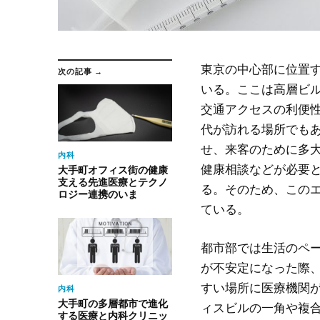
東京の中心部に位置
次の記事 →
いる。
ここは高層ビ
交通アクセスの利便
代が訪れる場所でも
せ、来客のために多
内科
健康相談などが必要
大手町オフィス街の健康
支える先進医療とテクノ
る。そのため、この
ロジー連携のいま
ている。
都市部では生活のペ
が不安定になった際
すい場所に医療機関
内科
大手町の多層都市で進化
ィスビルの一角や複
する医療と内科クリニッ