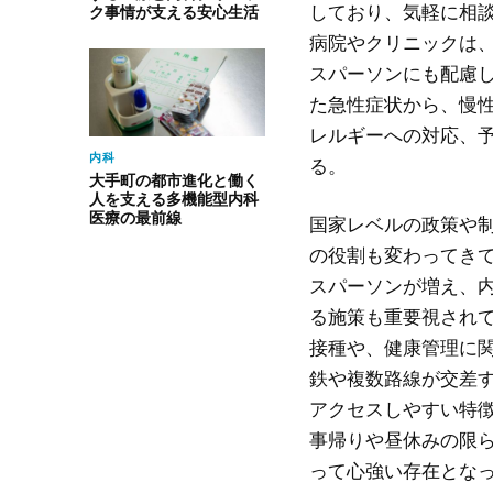
しており、気軽に相
ク事情が支える安心生活
病院やクリニックは
スパーソンにも配慮
た急性症状から、慢
レルギーへの対応、
内科
る。
大手町の都市進化と働く
人を支える多機能型内科
医療の最前線
国家レベルの政策や
の役割も変わってき
スパーソンが増え、
る施策も重要視され
接種や、健康管理に
鉄や複数路線が交差
アクセスしやすい特
事帰りや昼休みの限
って心強い存在とな