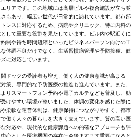
るエリアです。この地域には高層ビルや複合施設が立ち並
良さもあり、幅広い世代が日常的に訪れています。都市部
ストレスに対応するため、病院やクリニック、特に内科の
在として重要な役割を果たしています。ビル内や駅近くに
予約制や待ち時間短縮といったビジネスパーソン向けの工
急な体調不良だけでなく、生活習慣病管理や予防接種、健
ーズに対応しています。
人間ドックの受診者も増え、働く人の健康意識が高まる
症対策、専門的な予防医療の推進も進んでいます。また、
によりスマートフォン予約や電子カルテなども普及し、効
が受けやすい環境が整いました。体調の変化を感じた際に
地や柔軟な運営体制は、健康保持につながりやすく、都市
市で働く人々の暮らしを大きく支えています。質の高い医
寧な対応や、現代的な健康課題への的確なアプローチも評
を中心とした医療機関の存在は今後ますます重要になると