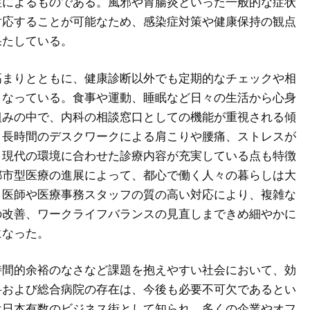
性によるものである。風邪や胃腸炎といった一般的な症状
対応することが可能なため、感染症対策や健康保持の観点
果たしている。
高まりとともに、健康診断以外でも定期的なチェックや相
くなっている。食事や運動、睡眠など日々の生活から心身
組みの中で、内科の相談窓口としての機能が重視される傾
、長時間のデスクワークによる肩こりや腰痛、ストレスが
、現代の環境に合わせた診療内容が充実している点も特徴
都市型医療の進展によって、都心で働く人々の暮らしは大
。医師や医療事務スタッフの質の高い対応により、複雑な
の改善、ワークライフバランスの見直しまできめ細やかに
になった。
時間的余裕のなさなど課題を抱えやすい社会において、効
科および総合病院の存在は、今後も必要不可欠であるとい
は日本有数のビジネス街として知られ、多くの企業やオフ