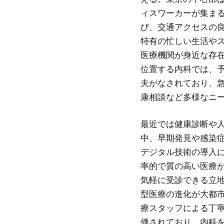
ィスワーカーが集ま
び、交通アクセスの
特有の忙しい生活や
医療機関が身近な存
位置する内科では、
夫がなされており、
康相談など多様なニ
最近では健康診断や
中、早期発見や感染
デジタル技術の導入
率的で質の高い医療
気軽に受診できる立
型医療の進化が大都
療スタッフによる丁
価されており、内科