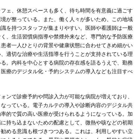
カフェ、休憩スペースも多く、待ち時間を有意義に過ごす
環境が整っている。また、働く人々が多いため、この地域
知識を持つスタッフが集まりやすい。医師や看護師は一般
なく、生活習慣病指導や禁煙外来など、専門的な予防医療
。患者一人ひとりの背景や健康状態に合わせてきめ細かい
い、適切な治療や生活指導を行うことが支持されている理
いる。内科を中心とする病院の存在感を語るうえで、勤務
、医療のデジタル化・予約システムの導入なども注目すべ
フォンで診療予約や問診入力が可能な病院が増えており、
くなっている。電子カルテの導入や診断内容のデジタル共
効率的で質の高い医療が受けられるようになっている。加
場に持ち込まないための配慮として、微熱や咳などの初期
を勧める意識も根づきつつある。これは、利用しやすい立