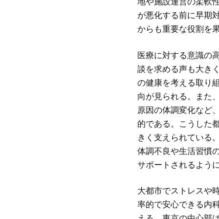
地や施設運営の柔軟
が悪化する前に早期
からも重要な役割を
医療に対する意識の
談を求める声も大き
の健康を考える取り
向が見られる。また
原因の体調変化など
的である。こうした
きく支えられている
体調不良や生活習慣
サポートされるよう
大都市でストレスや
率的で安心できる内
える。東京の中心部