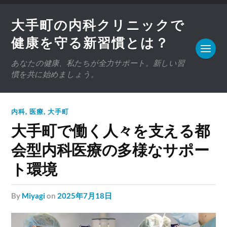
大手町の内科クリニックで
健康を守る新習慣とは？
あなたの健康、私たちが全力サポート。新しい習
慣を共に始めましょう。
内科
,
医療
,
大手町
大手町で働く人々を支える都
会型内科医療の多様なサポー
ト環境
by
Miyagi
on
2025年7月18日