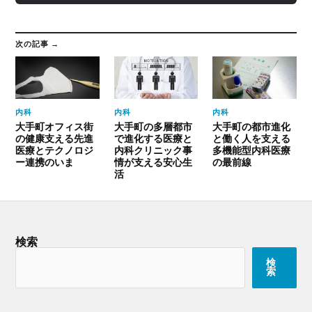
次の記事 →
内科
内科
内科
大手町オフィス街
大手町の多層都市
大手町の都市進化
の健康支える先進
で進化する医療と
と働く人を支える
医療とテクノロジ
内科クリニック事
多機能型内科医療
ー連携のいま
情が支える安心生
の最前線
活
検索
検
索