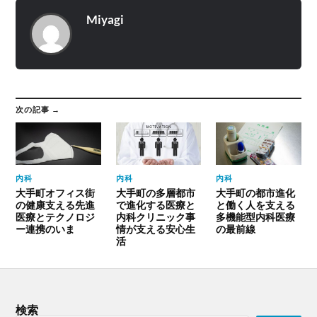
Miyagi
次の記事 →
内科
内科
内科
大手町オフィス街
大手町の多層都市
大手町の都市進化
の健康支える先進
で進化する医療と
と働く人を支える
医療とテクノロジ
内科クリニック事
多機能型内科医療
ー連携のいま
情が支える安心生
の最前線
活
検索