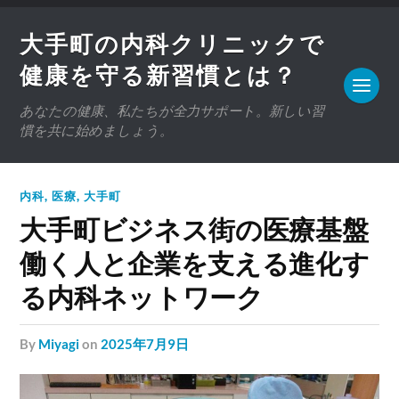
大手町の内科クリニックで
健康を守る新習慣とは？
あなたの健康、私たちが全力サポート。新しい習
慣を共に始めましょう。
内科
,
医療
,
大手町
大手町ビジネス街の医療基盤
働く人と企業を支える進化す
る内科ネットワーク
by
Miyagi
on
2025年7月9日